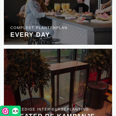
COMPLEET PLANTENPLAN
EVERY DAY
VOLLEDIGE INTERIEURBEPLANTING
8,8