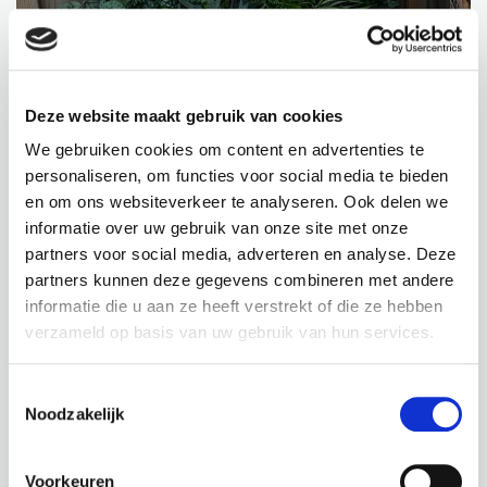
GREEN WALL MET NEON-VERLICHTING
BRASSERIE DE BERK
Deze website maakt gebruik van cookies
We gebruiken cookies om content en advertenties te
personaliseren, om functies voor social media te bieden
en om ons websiteverkeer te analyseren. Ook delen we
informatie over uw gebruik van onze site met onze
partners voor social media, adverteren en analyse. Deze
partners kunnen deze gegevens combineren met andere
informatie die u aan ze heeft verstrekt of die ze hebben
verzameld op basis van uw gebruik van hun services.
VERSCHIL MAKEN MET KUNSTPLANTEN
Toestemmingsselectie
WORKSHOPRUIMTE BXC
Noodzakelijk
Voorkeuren