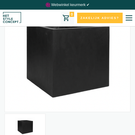
Webwinkel keurmerk ✔
0
ZAKELIJK ADVIES?