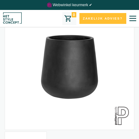
Webwinkel keurmerk ✔
0
ZAKELIJK ADVIES?