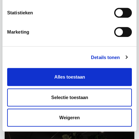
Diameter: 35 cm
inhoud: 7,6 liter
diepte pot: 40 cm
Statistieken
inhoud: 23 liter
€
17,95
€
12,95
Marketing
incl. BTW
incl. BTW
BEKIJK PRODUCT
BEKIJK PRODUCT
Details tonen
Alles toestaan
Selectie toestaan
PROJECTEN
Weigeren