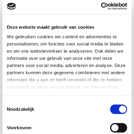
€
390,00
€
0,00
incl. BTW
incl. BTW
Deze website maakt gebruik van cookies
BEKIJK PRODUCT
BEKIJK PRODUCT
We gebruiken cookies om content en advertenties te
personaliseren, om functies voor social media te bieden
en om ons websiteverkeer te analyseren. Ook delen we
informatie over uw gebruik van onze site met onze
partners voor social media, adverteren en analyse. Deze
partners kunnen deze gegevens combineren met andere
informatie die u aan ze heeft verstrekt of die ze hebben
ELHO / SC-7008UV
ELHO / SC-7007UV
verzameld op basis van uw gebruik van hun services.
GREEN
GREENVILLE
BASIC TOP
ROND
Toestemmingsselectie
PLANTER Ø
GROEN Ø 25
Noodzakelijk
35
Hoogte: 23 cm
Diameter: 24 cm
Voorkeuren
Hoogte: 40,6 cm
diepte pot: 24,5 cm