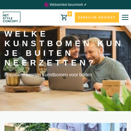
Webwinkel keurmerk ✔
0
ZAKELIJK ADVIES?
WELKE
KUNSTBOMEN KUN
JE BUITEN
NEERZETTEN?
Populaire soorten kunstbomen voor buiten