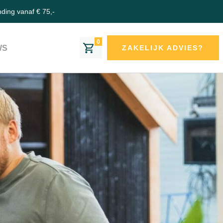
nding vanaf € 75,-
0
WS
ZAKELIJK ADVIES?
N