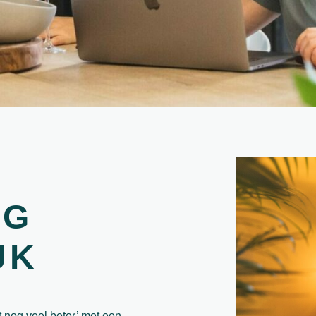
NG
JK
t nog veel beter’ met een