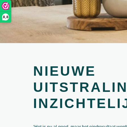
8,8
NIEUWE
UITSTRALI
INZICHTELI
‘Het is nu al goed, maar het eindresultaat word