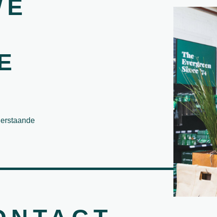
WE
E
derstaande