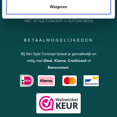
HOMEPAGE
Weigeren
INSPIRATIE VOOR INTERIEURBEPLANTING
HET STYLE CONCEPT X DUTCHCREEN
BETAALMOGELIJKEDEN
Bij Het Style Concept betaal je gemakkelijk en
veilig met
iDeal
,
Klarna
,
Creditcard
of
Bancontact
.