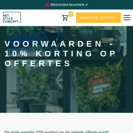
Webwinkel keurmerk ✔
0
ZAKELIJK ADVIES?
VOORWAARDEN -
10% KORTING OP
OFFERTES
De actie waarbij 10% korting op de gehele offerte wordt