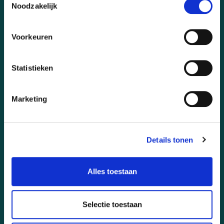
Noodzakelijk
GA SNEL NAAR
Voorkeuren
DIENSTEN
WINKEL
Statistieken
PROJECTEN
Marketing
OVER ONS
CONTACT
Details tonen
FAQ
BEOORDELINGEN
Alles toestaan
RETOUR
Selectie toestaan
KLACHTENPAGINA