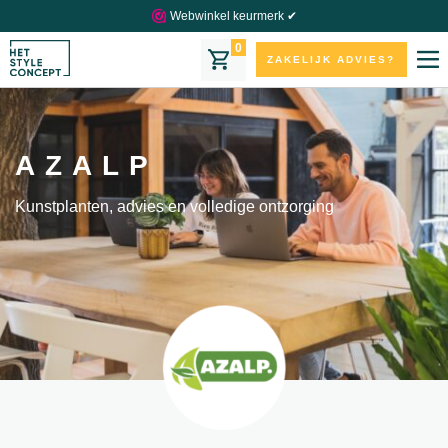
Webwinkel keurmerk ✔
0
ZAKELIJK ADVIES?
AZALP
Kunstplanten, advies en volledige ontzorging