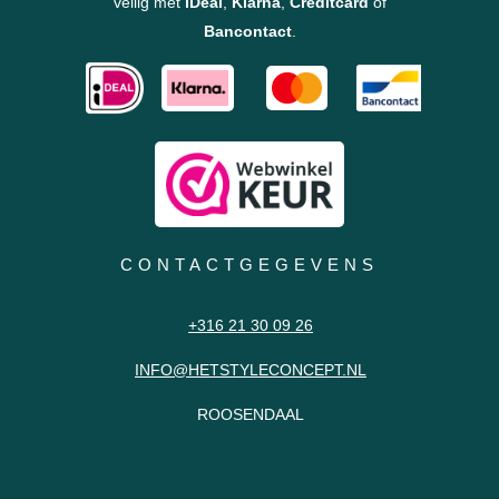
veilig met
iDeal
,
Klarna
,
Creditcard
of
Bancontact
.
CONTACTGEGEVENS
+316 21 30 09 26
INFO@HETSTYLECONCEPT.NL
ROOSENDAAL