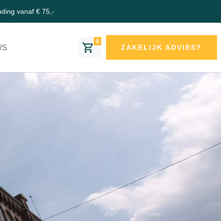
nding vanaf € 75,-
0
WS
ZAKELIJK ADVIES?