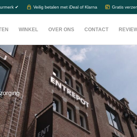
eurmerk ✔
Veilig betalen met iDeal of Klarna
Gratis verze
TEN
WINKEL
OVER ONS
CONTACT
REVIE
tzorging