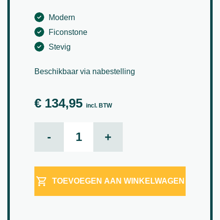
Modern
Ficonstone
Stevig
Beschikbaar via nabestelling
€
134,95
incl. BTW
Lena XS Travertin H 51 cm aantal
-
+
TOEVOEGEN AAN WINKELWAGEN