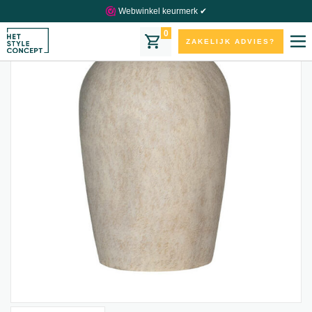
Webwinkel keurmerk ✔
0
ZAKELIJK ADVIES?