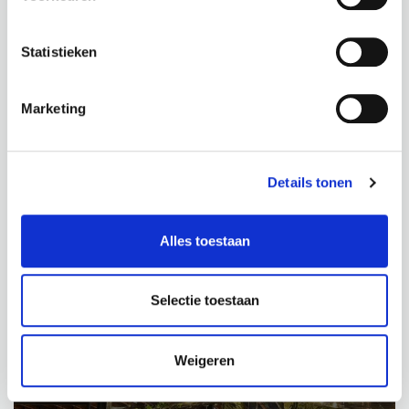
Statistieken
Marketing
Details tonen
GIGANTISCHE GREEN WALL
VAN DE WETERINGEN
Alles toestaan
Selectie toestaan
Weigeren