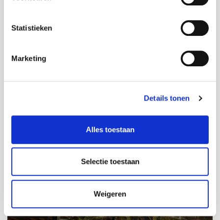
Statistieken
Marketing
Details tonen
GIGANTISCHE GREEN WALL
VAN DE WETERINGEN
Alles toestaan
Selectie toestaan
Weigeren