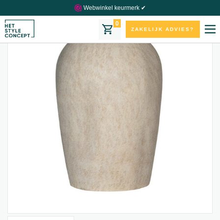
Webwinkel keurmerk ✔
0
ZAKELIJK ADVIES?