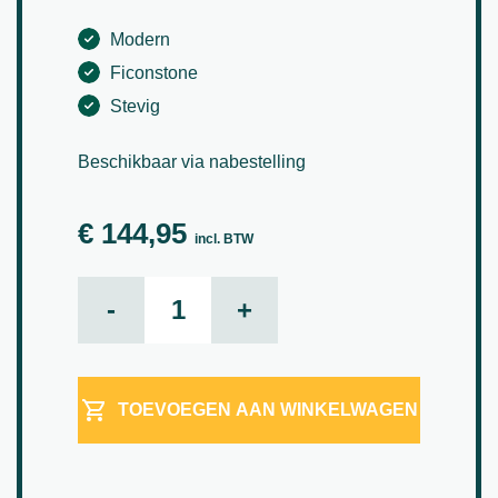
Modern
Ficonstone
Stevig
Beschikbaar via nabestelling
€
144,95
incl. BTW
Lena S Travertin H 61 cm aantal
-
+
TOEVOEGEN AAN WINKELWAGEN