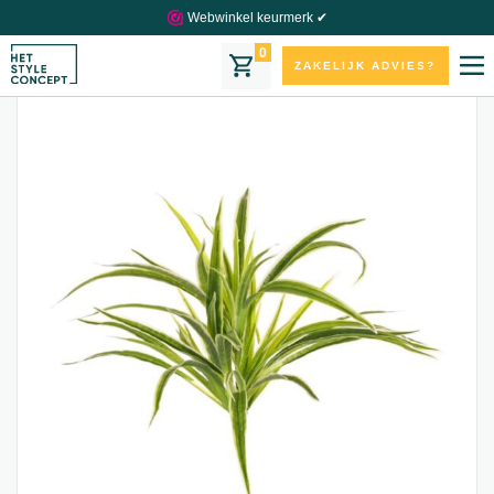
Webwinkel keurmerk ✔
0
ZAKELIJK ADVIES?