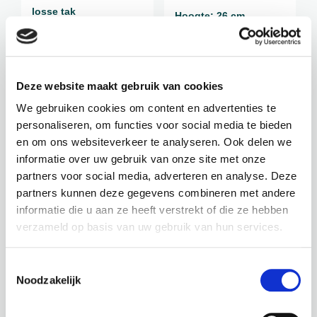
losse tak
Hoogte: 26 cm
Diameter: 25 cm
Let op:
Enkel losse tak
Deze website maakt gebruik van cookies
€
12,95
€
16,50
We gebruiken cookies om content en advertenties te
incl. BTW
incl. BTW
personaliseren, om functies voor social media te bieden
en om ons websiteverkeer te analyseren. Ook delen we
BEKIJK PRODUCT
BEKIJK PRODUCT
informatie over uw gebruik van onze site met onze
partners voor social media, adverteren en analyse. Deze
partners kunnen deze gegevens combineren met andere
informatie die u aan ze heeft verstrekt of die ze hebben
verzameld op basis van uw gebruik van hun services.
Toestemmingsselectie
Noodzakelijk
CHLOROPHYTUM / SC-
BEGONIA / SC-5006
WATERMELOEN
5005