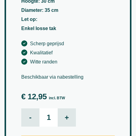
Hoogte: 30 cm
Diameter: 35 cm
Let op:
Enkel losse tak
Scherp geprijsd
Kwalitatief
Witte randen
Beschikbaar via nabestelling
€
12,95
incl. BTW
Spider Plant aantal
-
+