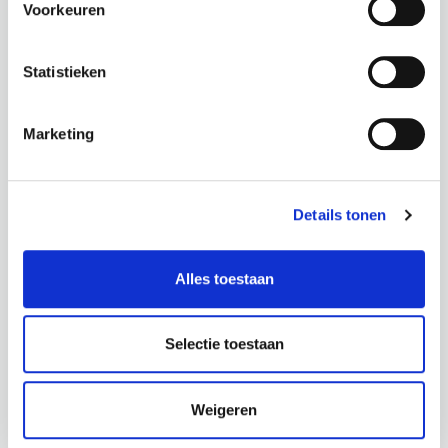
GRASLELIE
Voorkeuren
Hoogte: 25 cm
Hoogte: 50 cm
Diameter: 20 cm
Diameter: 60 cm
Let op:
Statistieken
Let op:
losse tak
losse tak
Marketing
€
24,50
€
16,95
incl. BTW
incl. BTW
Details tonen
BEKIJK PRODUCT
BEKIJK PRODUCT
Alles toestaan
Selectie toestaan
PROJECTEN
Weigeren