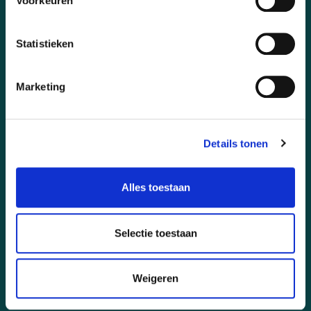
Voorkeuren
BETAALMOGELIJKEDEN
Bij Het Style Concept betaal je gemakkelijk en
Statistieken
veilig met
iDeal
,
Klarna
,
Creditcard
of
Bancontact
.
Marketing
Details tonen
Alles toestaan
CONTACTGEGEVENS
Selectie toestaan
+316 21 30 09 26
Weigeren
INFO@HETSTYLECONCEPT.NL