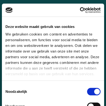
PROJECTEN
OVER ONS
CONTACT
Deze website maakt gebruik van cookies
FAQ
We gebruiken cookies om content en advertenties te
personaliseren, om functies voor social media te bieden
BEOORDELINGEN
en om ons websiteverkeer te analyseren. Ook delen we
informatie over uw gebruik van onze site met onze
RETOUR
partners voor social media, adverteren en analyse. Deze
KLACHTENPAGINA
partners kunnen deze gegevens combineren met andere
informatie die u aan ze heeft verstrekt of die ze hebben
HOMEPAGE
verzameld op basis van uw gebruik van hun services.
INSPIRATIE VOOR INTERIEURBEPLANTING
Toestemmingsselectie
HET STYLE CONCEPT X DUTCHCREEN
Noodzakelijk