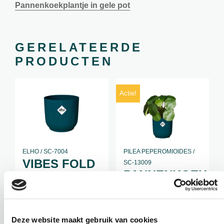
Pannenkoekplantje in gele pot
GERELATEERDE
PRODUCTEN
Actie!
ELHO / SC-7004
PILEA PEPEROMIOIDES /
VIBES FOLD
SC-13009
PANNENKOEK
ROND
PLANTJE IN
BLAUW Ø 14
BLAUWE
Hoogte: 13 cm
POT
Deze website maakt gebruik van cookies
Diameter: 14 cm