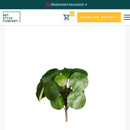
Webwinkel keurmerk ✔
0
ZAKELIJK ADVIES?