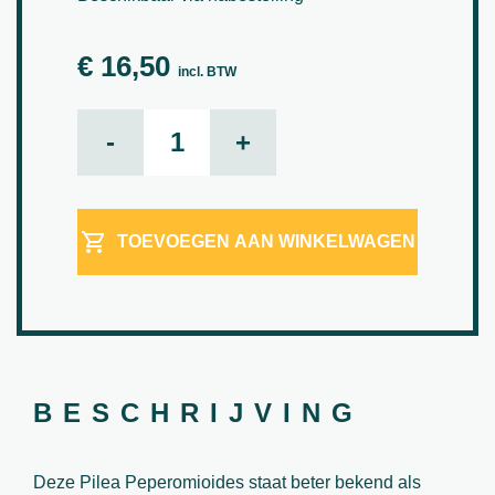
€
16,50
incl. BTW
Pannenkoek plant - Pilea - 26cm (H) aantal
-
+
TOEVOEGEN AAN WINKELWAGEN
BESCHRIJVING
Deze Pilea Peperomioides staat beter bekend als