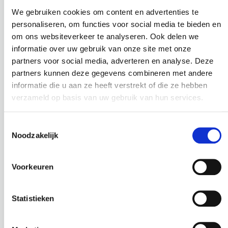
diepte pot: 12,8 cm
We gebruiken cookies om content en advertenties te
Hoogte: 33 cm
inhoud: 1,6 liter
personaliseren, om functies voor social media te bieden en
Diameter: 25 cm
om ons websiteverkeer te analyseren. Ook delen we
Met pot
informatie over uw gebruik van onze site met onze
Gratis vulmiddel!
partners voor social media, adverteren en analyse. Deze
partners kunnen deze gegevens combineren met andere
Oorspronkelijke p
Huidige pr
€
5,95
€
20,95
€
24,95
informatie die u aan ze heeft verstrekt of die ze hebben
incl. BTW
incl. BTW
verzameld op basis van uw gebruik van hun services.
BEKIJK PRODUCT
BEKIJK PRODUCT
Toestemmingsselectie
Noodzakelijk
Actie!
Voorkeuren
Statistieken
PILEA PEPEROMIOIDES /
BEGONIA / SC-5006
WATERMELOEN
SC-13013