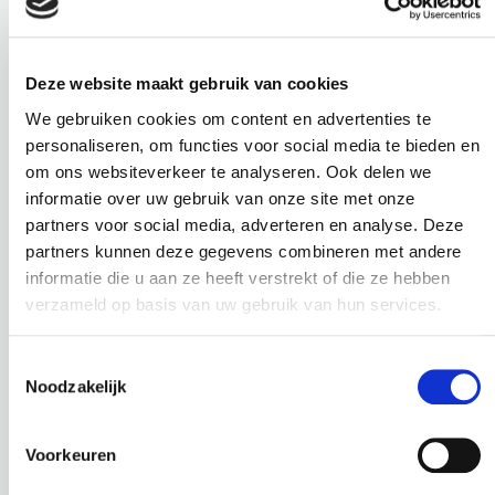
Deze website maakt gebruik van cookies
We gebruiken cookies om content en advertenties te
personaliseren, om functies voor social media te bieden en
SCINDAPSUS / SC-6005UV
ALOCASIA / SC-1005
om ons websiteverkeer te analyseren. Ook delen we
DRAKENKLIMOP
OLIFANTSOOR
informatie over uw gebruik van onze site met onze
partners voor social media, adverteren en analyse. Deze
Hoogte: 72 cm
Hoogte: 60 cm
partners kunnen deze gegevens combineren met andere
Diameter: 30 cm
Diameter: 70 cm
informatie die u aan ze heeft verstrekt of die ze hebben
Let op:
Hoogte pot: 11 cm
verzameld op basis van uw gebruik van hun services.
losse tak
Diameter pot: 13 cm
Toestemmingsselectie
€
47,50
€
104,95
Noodzakelijk
incl. BTW
incl. BTW
BEKIJK PRODUCT
BEKIJK PRODUCT
Voorkeuren