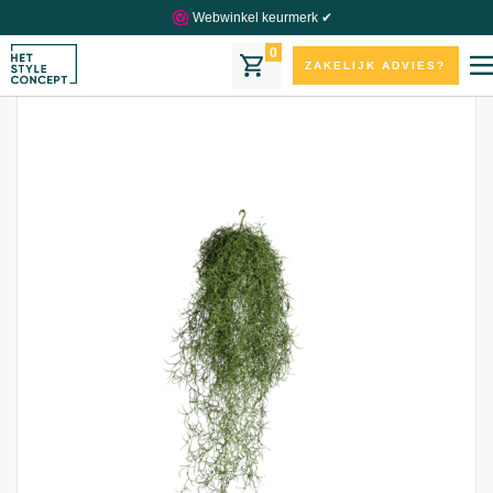
Webwinkel keurmerk ✔
0
ZAKELIJK ADVIES?