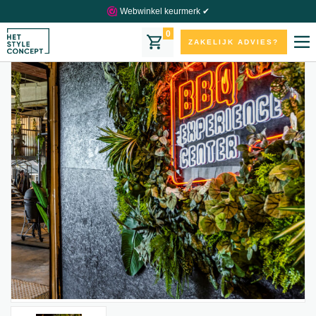
Webwinkel keurmerk ✔
0
ZAKELIJK ADVIES?