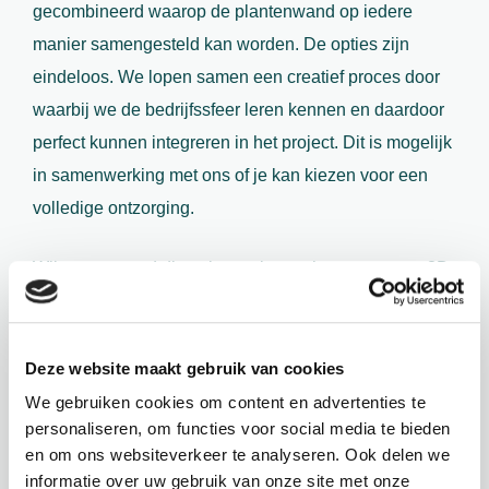
gecombineerd waarop de plantenwand op iedere
manier samengesteld kan worden. De opties zijn
eindeloos. We lopen samen een creatief proces door
waarbij we de bedrijfssfeer leren kennen en daardoor
perfect kunnen integreren in het project. Dit is mogelijk
in samenwerking met ons of je kan kiezen voor een
volledige ontzorging.
Wilt u een wand die vol met planten hangt met een 3D
effect, die als een echte blikvanger je kantoor of pand
een nieuwe creatieve, maar professionele look geeft?
Of past een dunnere plantenwand meer bij jouw
Deze website maakt gebruik van cookies
bedrijf? Waarbij er een plantenwand samengesteld
We gebruiken cookies om content en advertenties te
personaliseren, om functies voor social media te bieden
wordt met planten die horizontaal en verticaal dicht op
en om ons websiteverkeer te analyseren. Ook delen we
de muur blijven voor een strakker resultaat.
informatie over uw gebruik van onze site met onze