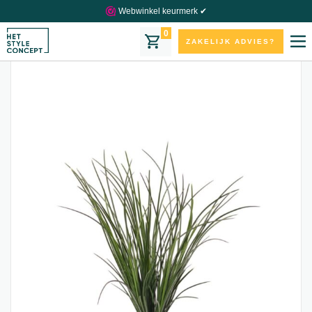
Webwinkel keurmerk ✔
0
ZAKELIJK ADVIES?