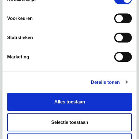
NEPHROLEPSIS / SC-
CHLOROPHYTUM / SC-
5009UV
5005
Voorkeuren
BOSTON
GRASLELIE
VAREN
Hoogte: 50 cm
Statistieken
Diameter: 60 cm
Hoogte: 60 cm
Let op:
Diameter: 50 cm
losse tak
Marketing
Let op:
losse tak
€
24,50
€
24,50
Details tonen
incl. BTW
incl. BTW
Alles toestaan
BEKIJK PRODUCT
BEKIJK PRODUCT
Selectie toestaan