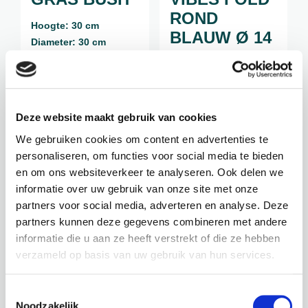
ROND
Hoogte: 30 cm
BLAUW Ø 14
Diameter: 30 cm
Let op:
Hoogte: 13 cm
Losse tak
Diameter: 14 cm
diepte pot: 12,8 cm
inhoud: 1,6 liter
Deze website maakt gebruik van cookies
We gebruiken cookies om content en advertenties te
€
12,49
€
5,95
personaliseren, om functies voor social media te bieden
incl. BTW
incl. BTW
en om ons websiteverkeer te analyseren. Ook delen we
informatie over uw gebruik van onze site met onze
BEKIJK PRODUCT
BEKIJK PRODUCT
partners voor social media, adverteren en analyse. Deze
partners kunnen deze gegevens combineren met andere
informatie die u aan ze heeft verstrekt of die ze hebben
verzameld op basis van uw gebruik van hun services.
Toestemmingsselectie
Noodzakelijk