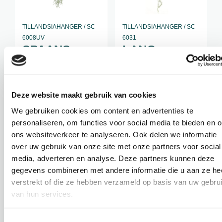
TILLANDSIAHANGER / SC-
TILLANDSIAHANGER / SC-
6008UV
6031
SPAANS
LANG
MOS
SPAANS
MOS
Hoogte: 75 cm
Diameter: 25 cm
Deze website maakt gebruik van cookies
Hoogte: 115 cm
Let op:
Diameter: 5 cm
We gebruiken cookies om content en advertenties te
losse tak
Let op:
personaliseren, om functies voor social media te bieden en 
losse tak
ons websiteverkeer te analyseren. Ook delen we informatie
over uw gebruik van onze site met onze partners voor social
€
34,95
€
19,95
media, adverteren en analyse. Deze partners kunnen deze
incl. BTW
incl. BTW
gegevens combineren met andere informatie die u aan ze he
verstrekt of die ze hebben verzameld op basis van uw gebru
van hun services.
BEKIJK PRODUCT
BEKIJK PRODUCT
Toestemmingsselectie