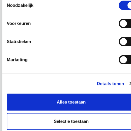
Noodzakelijk
Voorkeuren
PROJECTEN
Statistieken
Marketing
Details tonen
Alles toestaan
AANTREKKELIJKE HANGPLANTEN
ANOIGO FLEXRUIMTE
Selectie toestaan