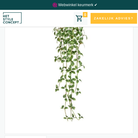
Webwinkel keurmerk ✔
0
ZAKELIJK ADVIES?