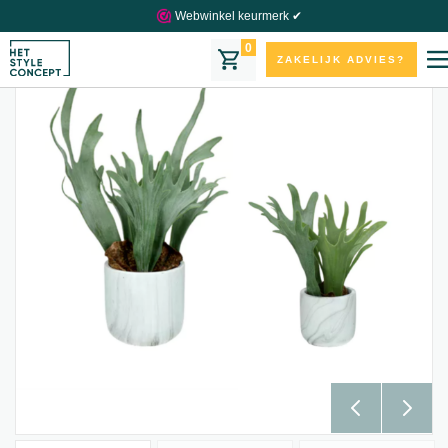
Webwinkel keurmerk ✔
0
ZAKELIJK ADVIES?