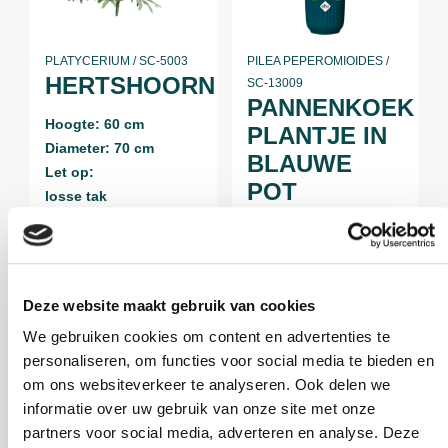
PLATYCERIUM / SC-5003
PILEA PEPEROMIOIDES /
HERTSHOORN
SC-13009
PANNENKOEK
Hoogte: 60 cm
PLANTJE IN
Diameter: 70 cm
BLAUWE
Let op:
POT
losse tak
Hoogte: 33 cm
Diameter: 25 cm
Met pot
Gratis vulmiddel!
Deze website maakt gebruik van cookies
We gebruiken cookies om content en advertenties te
Oorspronkelijke p
Huidige pr
€
39,50
€
20,95
€
24,95
personaliseren, om functies voor social media te bieden en
incl. BTW
incl. BTW
om ons websiteverkeer te analyseren. Ook delen we
informatie over uw gebruik van onze site met onze
BEKIJK PRODUCT
BEKIJK PRODUCT
partners voor social media, adverteren en analyse. Deze