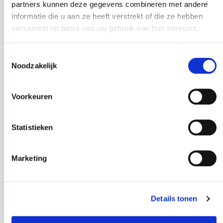
partners kunnen deze gegevens combineren met andere
informatie die u aan ze heeft verstrekt of die ze hebben
verzameld op basis van uw gebruik van hun services.
Toestemmingsselectie
Noodzakelijk
PLATYCERIUM/ SC-13003
PLATYCERIUM/ SC-13002
HERTSHOORN
HERTSHOORN
Voorkeuren
IN POT
IN POT
KLEIN
Hoogte: 40 cm
Statistieken
Diameter: 12 cm
Hoogte: 22 cm
In pot
Diameter: 8 cm
Marketing
Marmerlook
In pot
Marmerlook
Details tonen
€
37,95
€
22,95
incl. BTW
incl. BTW