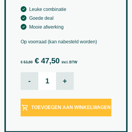
Leuke combinatie
Goede deal
Mooie afwerking
Op voorraad (kan nabesteld worden)
€
47,50
Oorspronkelijke prijs was: € 53,90.
Huidige prijs is: € 47,50.
€
53,90
incl. BTW
SET 11 aantal
-
+
TOEVOEGEN AAN WINKELWAGEN