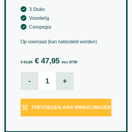
3 Stuks
Voordelig
Ceropegia
Op voorraad (kan nabesteld worden)
€
47,95
Oorspronkelijke prijs was: € 53,85.
Huidige prijs is: € 47,95.
€
53,85
incl. BTW
SET 10 aantal
-
+
TOEVOEGEN AAN WINKELWAGEN