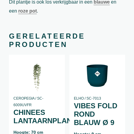
Dit plantje is ook los verkrijgbaar in een
blauwe
en
een
roze pot
.
GERELATEERDE
PRODUCTEN
CEROPEGIA / SC-
ELHO / SC-7013
VIBES FOLD
6009UVFR
CHINEES
ROND
LANTAARNPLANTJE
BLAUW Ø 9
Hoogte: 70 cm