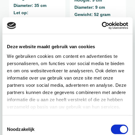
Hoogte: 9 cm
Diameter: 35 cm
Diameter: 9 cm
Let op:
Gewicht: 52 gram
losse tak
inhoud: 0,5 liter
€
19,95
€
3,95
incl. BTW
incl. BTW
Deze website maakt gebruik van cookies
We gebruiken cookies om content en advertenties te
BEKIJK PRODUCT
BEKIJK PRODUCT
personaliseren, om functies voor social media te bieden
en om ons websiteverkeer te analyseren. Ook delen we
informatie over uw gebruik van onze site met onze
partners voor social media, adverteren en analyse. Deze
partners kunnen deze gegevens combineren met andere
informatie die u aan ze heeft verstrekt of die ze hebben
verzameld op basis van uw gebruik van hun services.
CEROPEGIA / SC-13011UV
CEROPEGIA / SC-13010UV
CHINEES
CHINEES
Toestemmingsselectie
LANTAARN
LANTAARN
Noodzakelijk