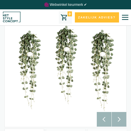
Webwinkel keurmerk ✔
0
ZAKELIJK ADVIES?