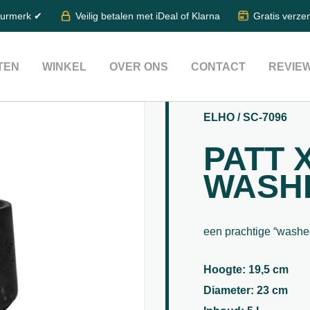
eurmerk ✔
Veilig betalen met iDeal of Klarna
Gratis verze
TEN
WINKEL
OVER ONS
CONTACT
REVIE
ELHO / SC-7096
PATT 
WASHE
een prachtige “washed
Hoogte: 19,5 cm
Diameter: 23 cm