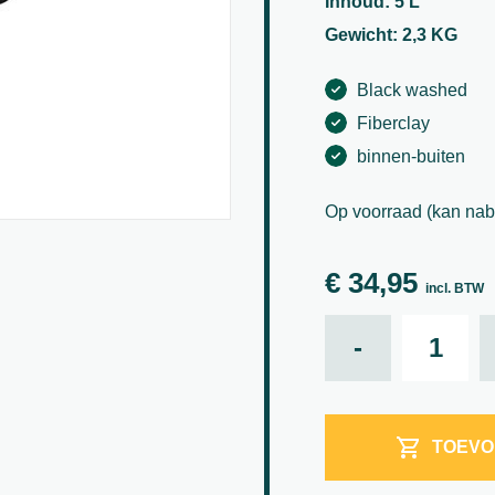
Inhoud: 5 L
Gewicht: 2,3 KG
Black washed
Fiberclay
binnen-buiten
Op voorraad (kan nab
€
34,95
incl. BTW
Patt XL, Bl
-
TOEVO