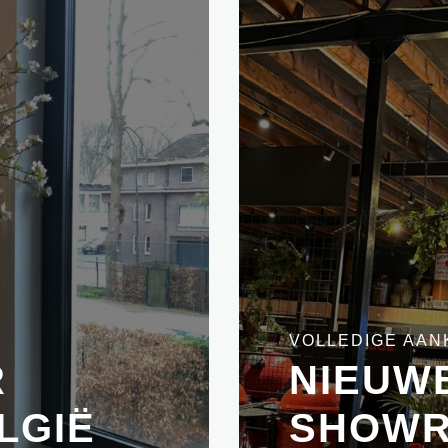
VOLLEDIGE AAN
R
NIEUW
LGIË
SHOWR