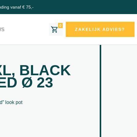
nding vanaf € 75,-
0
WS
ZAKELIJK ADVIES?
XL, BLACK
D Ø 23
” look pot