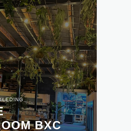
KLEDING
E
OOM BXC