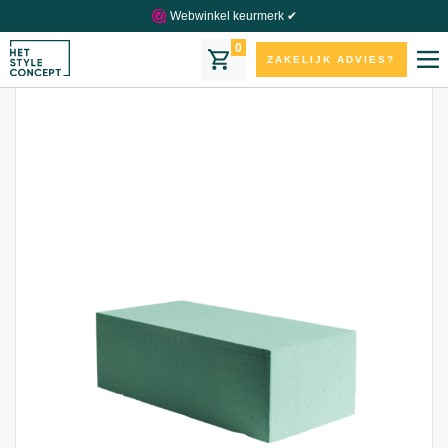
Webwinkel keurmerk ✔
0
ZAKELIJK ADVIES?