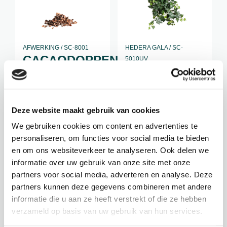
AFWERKING / SC-8001
HEDERA GALA / SC-
CACAODOPPEN
5010UV
KLIMOP-1
S
Hoogte: 48 cm
Verpakking: gesloten
Diameter: 45 cm
Materiaal: natuurlijk
Deze website maakt gebruik van cookies
Let op:
Inhoud: 3 liter
We gebruiken cookies om content en advertenties te
losse tak
Toepassing:
personaliseren, om functies voor social media te bieden
vul/toplaag
en om ons websiteverkeer te analyseren. Ook delen we
informatie over uw gebruik van onze site met onze
€
4,50
€
23,95
partners voor social media, adverteren en analyse. Deze
incl. BTW
incl. BTW
partners kunnen deze gegevens combineren met andere
informatie die u aan ze heeft verstrekt of die ze hebben
BEKIJK PRODUCT
BEKIJK PRODUCT
verzameld op basis van uw gebruik van hun services.