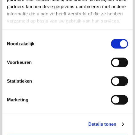
partners kunnen deze gegevens combineren met andere
informatie die u aan ze heeft verstrekt of die ze hebben
verzameld op basis van uw gebruik van hun services.
Toestemmingsselectie
Noodzakelijk
VOLLE PLANTENBAKKEN
BAGELS EN BEANS
Voorkeuren
Statistieken
Marketing
Details tonen