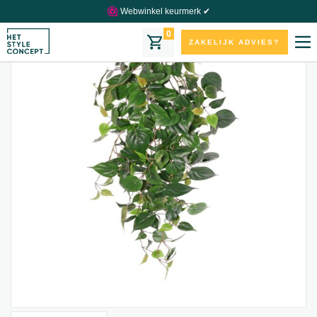
Webwinkel keurmerk ✔
0
ZAKELIJK ADVIES?