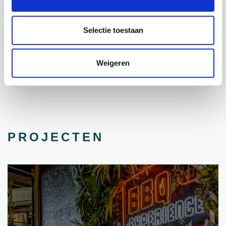
€
54,95
€
439,95
Selectie toestaan
incl. BTW
incl. BTW
BEKIJK PRODUCT
BEKIJK PRODUCT
Weigeren
PROJECTEN