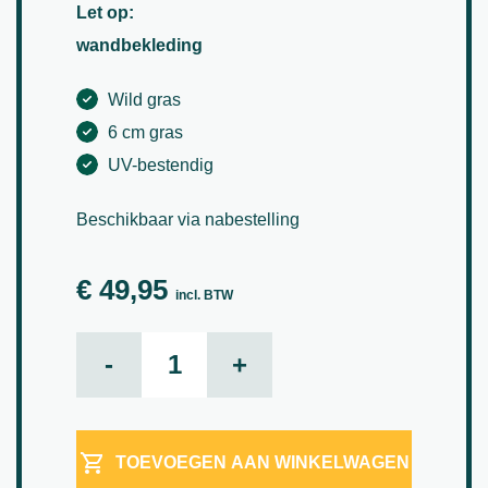
Let op:
wandbekleding
Wild gras
6 cm gras
UV-bestendig
Beschikbaar via nabestelling
€
49,95
incl. BTW
Gras element aantal
-
+
TOEVOEGEN AAN WINKELWAGEN