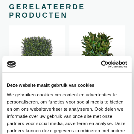
GERELATEERDE
PRODUCTEN
BUXACEAE / SC-12006UV
LAURACEAE / SC-12008UV
BUXUS
LAURIER
ELEMENT
ELEMENT
Deze website maakt gebruik van cookies
We gebruiken cookies om content en advertenties te
Hoogte: 50 cm
Hoogte: 50 cm
personaliseren, om functies voor social media te bieden
Breedte: 50 cm
Breedte: 50 cm
en om ons websiteverkeer te analyseren. Ook delen we
Let op:
Let op:
informatie over uw gebruik van onze site met onze
Wandbekleding
Wandbekleding
partners voor social media, adverteren en analyse. Deze
partners kunnen deze gegevens combineren met andere
€
59,45
€
59,95