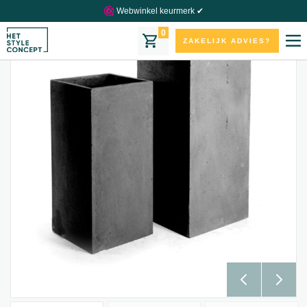
Webwinkel keurmerk ✔
0
ZAKELIJK ADVIES?