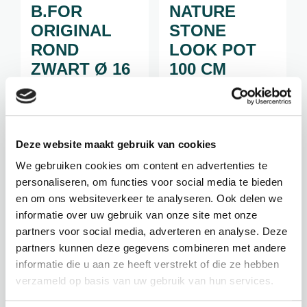
B.FOR
NATURE
ORIGINAL
STONE
ROND
LOOK POT
ZWART Ø 16
100 CM
Hoogte: 15 cm
Hoogte: 100 cm
Diameter: 16 cm
Breedte: 50 cm
kleur: Living black
Meerdere maten
Deze website maakt gebruik van cookies
inhoud: 2 liter
Beschikbaar
We gebruiken cookies om content en advertenties te
€
5,95
€
124,95
personaliseren, om functies voor social media te bieden
incl. BTW
incl. BTW
en om ons websiteverkeer te analyseren. Ook delen we
informatie over uw gebruik van onze site met onze
BEKIJK PRODUCT
BEKIJK PRODUCT
partners voor social media, adverteren en analyse. Deze
partners kunnen deze gegevens combineren met andere
informatie die u aan ze heeft verstrekt of die ze hebben
verzameld op basis van uw gebruik van hun services.