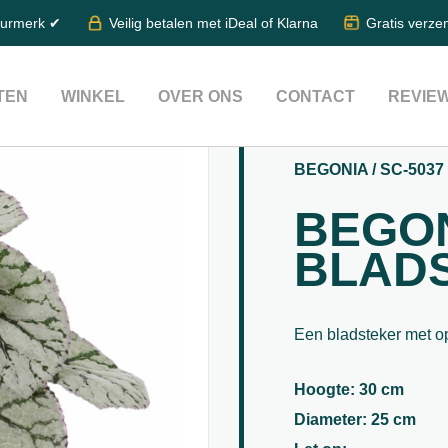
eurmerk ✔
Veilig betalen met iDeal of Klarna
Gratis verze
TEN
WINKEL
OVER ONS
CONTACT
REVIE
BEGONIA / SC-5037
BEGON
BLAD
Een bladsteker met o
Hoogte: 30 cm
Diameter: 25 cm