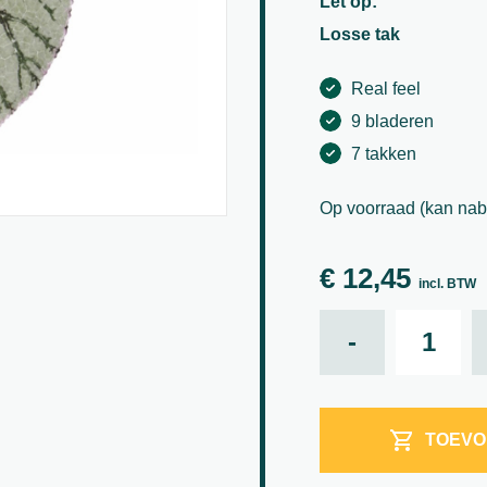
Let op:
Losse tak
Real feel
9 bladeren
7 takken
Op voorraad (kan nab
€
12,45
incl. BTW
Begonia Rex
-
TOEVO