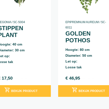
EGONIA / SC-5004
EPIPREMNUM AUREUM / SC-
STIPPEN
6011
GOLDEN
PLANT
POTHOS
oogte: 40 cm
Hoogte: 80 cm
iameter: 30 cm
Diameter: 50 cm
et op:
Let op:
osse tak
Losse tak
€
17,50
€
46,95
incl. BTW
incl. BTW
BEKIJK PRODUCT
BEKIJK PRODUCT