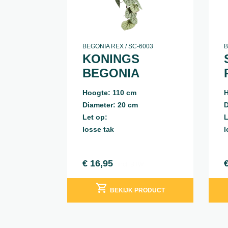
BEGONIA REX / SC-6003
B
KONINGS
BEGONIA
Hoogte: 110 cm
H
Diameter: 20 cm
D
Let op:
L
losse tak
l
€
16,95
incl. BTW
BEKIJK PRODUCT