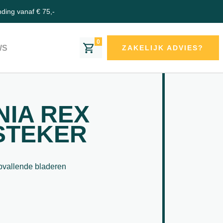
nding vanaf € 75,-
0
WS
ZAKELIJK ADVIES?
IA REX
STEKER
pvallende bladeren