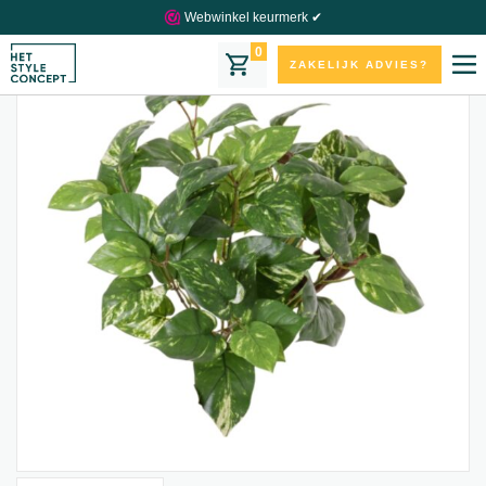
Webwinkel keurmerk ✔
0
ZAKELIJK ADVIES?