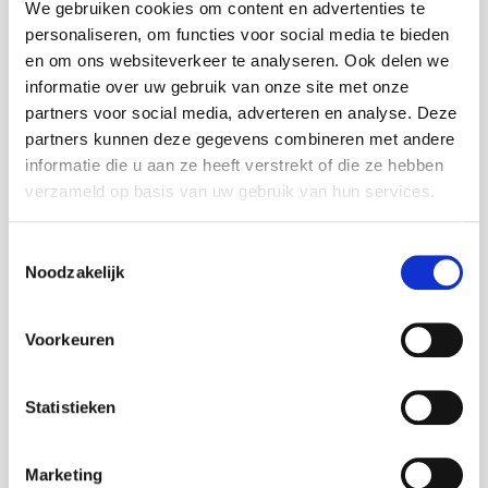
We gebruiken cookies om content en advertenties te
personaliseren, om functies voor social media te bieden
en om ons websiteverkeer te analyseren. Ook delen we
informatie over uw gebruik van onze site met onze
NEPHROLEPSIS / SC-
EPIPREMNUM AUREUM /
partners voor social media, adverteren en analyse. Deze
5009UV
SC-6011
BOSTON
GOLDEN
partners kunnen deze gegevens combineren met andere
informatie die u aan ze heeft verstrekt of die ze hebben
VAREN
POTHOS
verzameld op basis van uw gebruik van hun services.
Hoogte: 60 cm
Hoogte: 80 cm
Diameter: 50 cm
Diameter: 50 cm
Toestemmingsselectie
Let op:
Let op:
Noodzakelijk
losse tak
Losse tak
Voorkeuren
€
24,50
€
46,95
incl. BTW
incl. BTW
Statistieken
BEKIJK PRODUCT
BEKIJK PRODUCT
Marketing