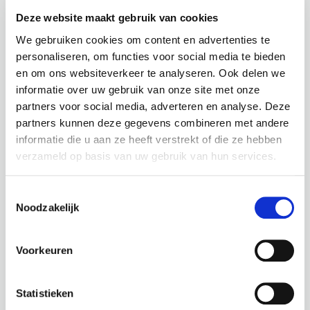
Deze website maakt gebruik van cookies
We gebruiken cookies om content en advertenties te
personaliseren, om functies voor social media te bieden
en om ons websiteverkeer te analyseren. Ook delen we
informatie over uw gebruik van onze site met onze
partners voor social media, adverteren en analyse. Deze
partners kunnen deze gegevens combineren met andere
RAVENALA / SC-3003
POTTEN / SC-7076
TRAVELLERPALM
NATURAL
informatie die u aan ze heeft verstrekt of die ze hebben
verzameld op basis van uw gebruik van hun services.
180 CM
ORB BLACK
Ø68,5
Hoogte: 180 cm
Toestemmingsselectie
Diameter: 100 cm
Hoogte: 57 cm
Noodzakelijk
Hoogte pot: 15 cm
Diameter: 68,5 cm
Diameter pot: 18 cm
Gewicht: 12,2 KG
Voorkeuren
Inhoud: 170 L
€
194,95
€
399,95
Statistieken
incl. BTW
incl. BTW