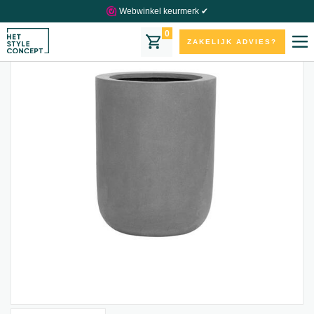
Webwinkel keurmerk ✔
0
ZAKELIJK ADVIES?