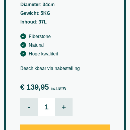
Diameter: 34cm
Gewicht: 5KG
Inhoud: 37L
Fiberstone
Natural
Hoge kwaliteit
Beschikbaar via nabestelling
€
139,95
incl. BTW
Natural Dice Grey Ø34 aantal
-
+