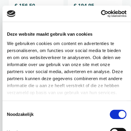
€
156,50
€
194,95
incl. BTW
incl. BTW
BEKIJK PRODUCT
BEKIJK PRODUCT
Deze website maakt gebruik van cookies
We gebruiken cookies om content en advertenties te
personaliseren, om functies voor social media te bieden
en om ons websiteverkeer te analyseren. Ook delen we
informatie over uw gebruik van onze site met onze
partners voor social media, adverteren en analyse. Deze
partners kunnen deze gegevens combineren met andere
OLEA EUROPAEA / SC-
POTTEN / SC-7076
informatie die u aan ze heeft verstrekt of die ze hebben
NATURAL
2014
verzameld op basis van uw gebruik van hun services.
BOL
ORB BLACK
OLIJFBOOM
Ø68,5
Toestemmingsselectie
Hoogte: 85 cm
Noodzakelijk
Hoogte: 57 cm
Diameter: 50 cm
Diameter: 68,5 cm
Hoogte pot: 11 cm
Gewicht: 12,2 KG