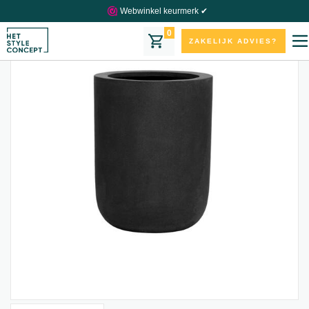
Webwinkel keurmerk ✔
0
ZAKELIJK ADVIES?