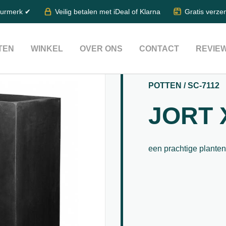
eurmerk ✔
Veilig betalen met iDeal of Klarna
Gratis verze
TEN
WINKEL
OVER ONS
CONTACT
REVIE
POTTEN / SC-7112
JORT 
een prachtige plante