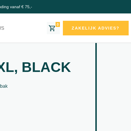
nding vanaf € 75,-
0
WS
ZAKELIJK ADVIES?
XL, BLACK
nbak