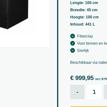
Lengte: 100 cm
Breedte: 45 cm
Hoogte: 100 cm
Inhoud: 441 L
Fiberclay
Voor binnen en b
Sierlijk
Beschikbaar via nabes
€
999,95
incl. BT
Jort XL, Bla
-