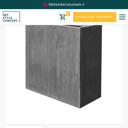
Webwinkel keurmerk ✔
0
ZAKELIJK ADVIES?