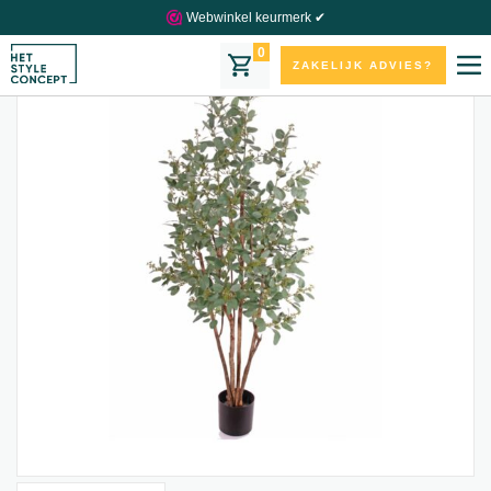
Webwinkel keurmerk ✔
0
ZAKELIJK ADVIES?