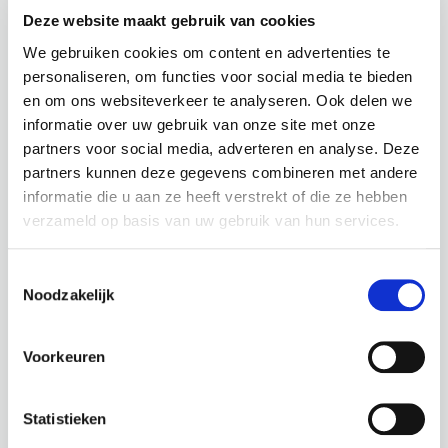
Deze website maakt gebruik van cookies
We gebruiken cookies om content en advertenties te
personaliseren, om functies voor social media te bieden
en om ons websiteverkeer te analyseren. Ook delen we
informatie over uw gebruik van onze site met onze
partners voor social media, adverteren en analyse. Deze
partners kunnen deze gegevens combineren met andere
SEMPERVIRENS BUSH /
FICUS LONGIFOLIA / SC-
informatie die u aan ze heeft verstrekt of die ze hebben
SC-13006UV
3004
BUXUS
FICUS
verzameld op basis van uw gebruik van hun services.
STRUIKJE
Hoogte: 160 cm
Toestemmingsselectie
Diameter: 100 cm
Hoogte: 31 cm
Noodzakelijk
Hoogte pot: 15 cm
Diameter: 20 cm
Diameter pot: 18 cm
Hoogte pot: 7 cm
Voorkeuren
Diameter pot: 9 cm
€
23,95
€
299,95
Statistieken
incl. BTW
incl. BTW