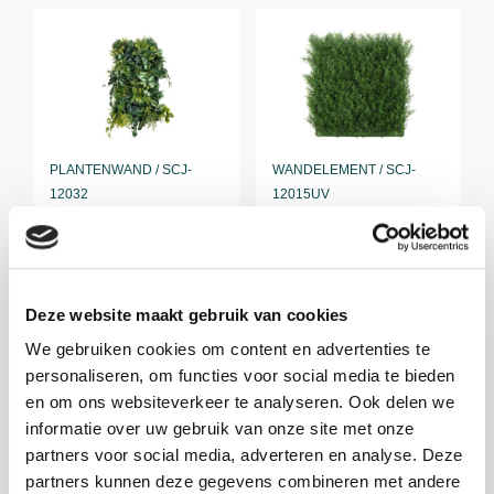
PLANTENWAND / SCJ-
WANDELEMENT / SCJ-
12032
12015UV
VICTORIA
PLANTENWAND
PLANTENWAND
TAXUS
DELUXE (A)
Hoogte: 100 cm
Deze website maakt gebruik van cookies
Breedte: 100 cm
Hoogte: 100 cm
Let op:
We gebruiken cookies om content en advertenties te
Breedte: 50 cm
wandbekleding
personaliseren, om functies voor social media te bieden
Let op:
en om ons websiteverkeer te analyseren. Ook delen we
wandbekleding
informatie over uw gebruik van onze site met onze
partners voor social media, adverteren en analyse. Deze
€
194,95
€
99,95
partners kunnen deze gegevens combineren met andere
incl. BTW
incl. BTW