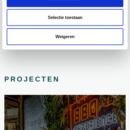
€
194,95
€
84,95
Selectie toestaan
incl. BTW
incl. BTW
BEKIJK PRODUCT
BEKIJK PRODUCT
Weigeren
PROJECTEN