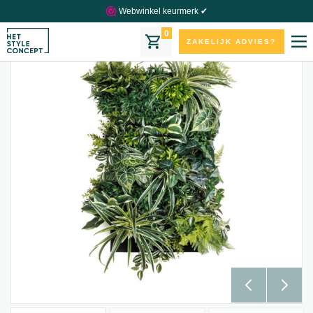
Webwinkel keurmerk ✔
0
ZAKELIJK ADVIES?