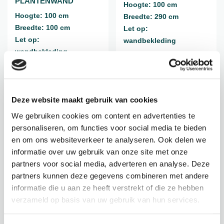
PLANTENWAND
Hoogte: 100 cm
Hoogte: 100 cm
Breedte: 290 cm
Breedte: 100 cm
Let op:
Let op:
wandbekleding
wandbekleding
€
79,95
€
184,95
incl. BTW
incl. BTW
Deze website maakt gebruik van cookies
BEKIJK PRODUCT
BEKIJK PRODUCT
We gebruiken cookies om content en advertenties te
personaliseren, om functies voor social media te bieden
en om ons websiteverkeer te analyseren. Ook delen we
Nieuw!
informatie over uw gebruik van onze site met onze
partners voor social media, adverteren en analyse. Deze
partners kunnen deze gegevens combineren met andere
informatie die u aan ze heeft verstrekt of die ze hebben
verzameld op basis van uw gebruik van hun services.
WANDELEMENT / SCJ-
PLANTENWAND / SCJ-
12042UVFR
12039UV