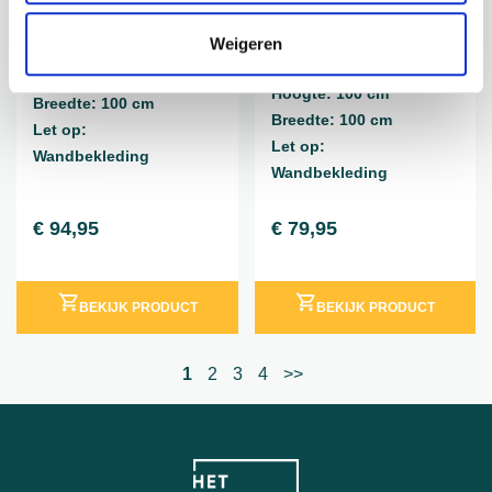
12038UVFR
12037UVFR
Weigeren
FIJI PLANTENWAND FR
BARBUDA
PLANTENWAND FR
Hoogte: 100 cm
Hoogte: 100 cm
Breedte: 100 cm
Breedte: 100 cm
Let op:
Let op:
Wandbekleding
Wandbekleding
€
94,95
€
79,95
incl. BTW
incl. BTW
BEKIJK PRODUCT
BEKIJK PRODUCT
1
2
3
4
>>