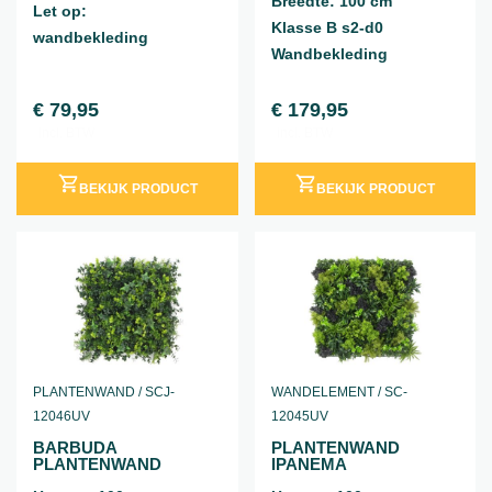
Breedte: 100 cm
Let op:
Klasse B s2-d0
wandbekleding
Wandbekleding
€
79,95
€
179,95
incl. BTW
incl. BTW
BEKIJK PRODUCT
BEKIJK PRODUCT
PLANTENWAND / SCJ-
WANDELEMENT / SC-
12046UV
12045UV
BARBUDA
PLANTENWAND
PLANTENWAND
IPANEMA