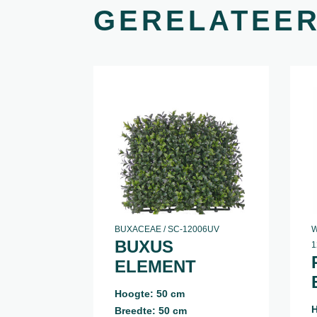
GERELATEE
BUXACEAE / SC-12006UV
W
BUXUS
1
ELEMENT
Hoogte: 50 cm
H
Breedte: 50 cm