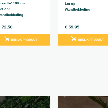
reedte: 100 cm
Let op:
et op:
Wandbekleding
andbekleding
€
72,50
€
59,95
incl. BTW
incl. BTW
BEKIJK PRODUCT
BEKIJK PRODUCT