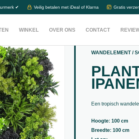
eurmerk ✔
Veilig betalen met iDeal of Klarna
Gratis verze
TEN
WINKEL
OVER ONS
CONTACT
REVIE
WANDELEMENT / S
PLAN
IPAN
Een tropisch wandele
Hoogte: 100 cm
Breedte: 100 cm