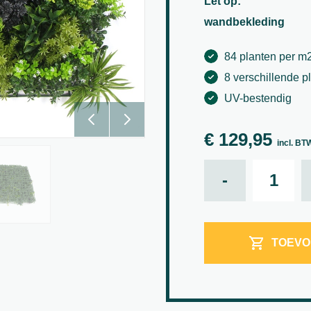
Let op:
wandbekleding
84 planten per m
8 verschillende p
UV-bestendig
€
129,95
incl. BT
Plantenwan
-
TOEVO