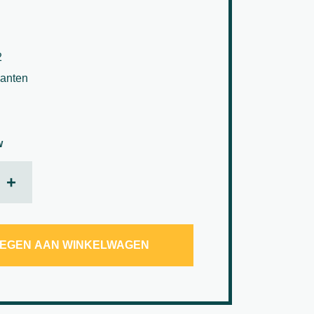
2
lanten
W
d Ipanema aantal
+
EGEN AAN WINKELWAGEN