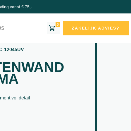
nding vanaf € 75,-
0
WS
ZAKELIJK ADVIES?
C-12045UV
TENWAND
EMA
ment vol detail