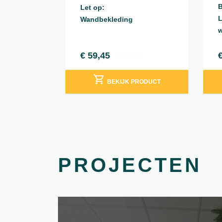
B
Let op:
L
Wandbekleding
w
€
59,45
incl. BTW
BEKIJK PRODUCT
PROJECTEN