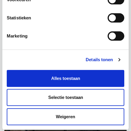
Let op:
Hoogte: 22 cm
losse tak
Diameter: 8 cm
Statistieken
In pot
Marmerlook
Marketing
€
39,50
€
22,95
incl. BTW
incl. BTW
Details tonen
BEKIJK PRODUCT
BEKIJK PRODUCT
Alles toestaan
Selectie toestaan
PROJECTEN
Weigeren