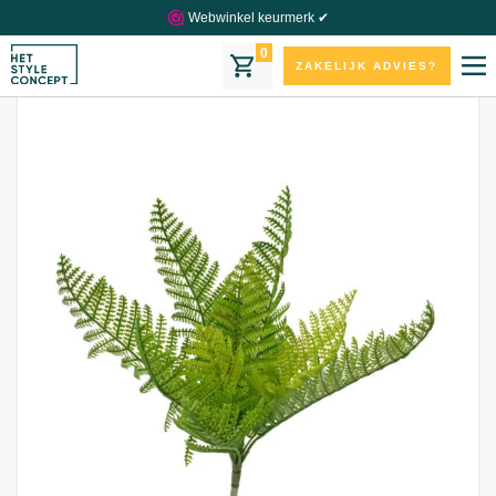
Webwinkel keurmerk ✔
0
ZAKELIJK ADVIES?