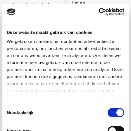
Let op
kleur: Living black
losse tak
inhoud: 2 liter
€
5,95
€
29,95
Deze website maakt gebruik van cookies
incl. BTW
incl. BTW
We gebruiken cookies om content en advertenties te
BEKIJK PRODUCT
BEKIJK PRODUCT
personaliseren, om functies voor social media te bieden
en om ons websiteverkeer te analyseren. Ook delen we
informatie over uw gebruik van onze site met onze
partners voor social media, adverteren en analyse. Deze
partners kunnen deze gegevens combineren met andere
informatie die u aan ze heeft verstrekt of die ze hebben
verzameld op basis van uw gebruik van hun services.
PLATYCERIUM / SC-5003
PLATYCERIUM/ SC-13002
Toestemmingsselectie
HERTSHOORN
HERTSHOORN
Noodzakelijk
IN POT
Hoogte: 60 cm
KLEIN
Diameter: 70 cm
Voorkeuren