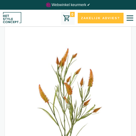
Webwinkel keurmerk ✔
0
ZAKELIJK ADVIES?