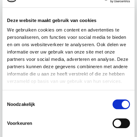
€
24,95
€
13,95
incl. BTW
incl. BTW
Deze website maakt gebruik van cookies
BEKIJK PRODUCT
BEKIJK PRODUCT
We gebruiken cookies om content en advertenties te
personaliseren, om functies voor social media te bieden
en om ons websiteverkeer te analyseren. Ook delen we
informatie over uw gebruik van onze site met onze
partners voor social media, adverteren en analyse. Deze
partners kunnen deze gegevens combineren met andere
informatie die u aan ze heeft verstrekt of die ze hebben
verzameld op basis van uw gebruik van hun services.
FLOX / SC-5041
RENANTHERA COCCINEA /
BOUGAINVILLEA
SC-5039
GELE
Toestemmingsselectie
Hoogte: 80 cm
ORCHIDEE
Noodzakelijk
Diameter: 10 cm
Let op:
Hoogte: 77 cm
Losse tak
Voorkeuren
Diameter: 10 cm
Let op: