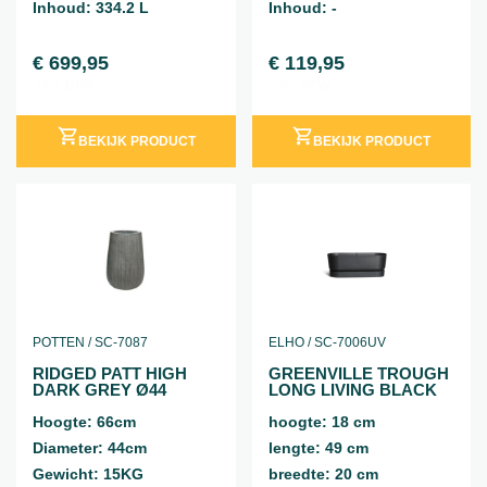
Inhoud: 334.2 L
Inhoud: -
€
699,95
€
119,95
incl. BTW
incl. BTW
BEKIJK PRODUCT
BEKIJK PRODUCT
POTTEN / SC-7087
ELHO / SC-7006UV
RIDGED PATT HIGH
GREENVILLE TROUGH
DARK GREY Ø44
LONG LIVING BLACK
Hoogte: 66cm
hoogte: 18 cm
Diameter: 44cm
lengte: 49 cm
Gewicht: 15KG
breedte: 20 cm