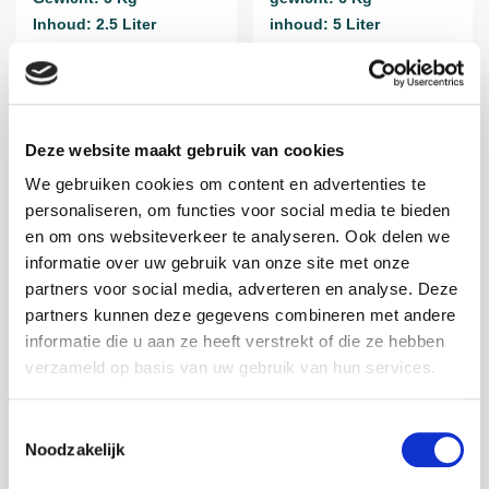
Inhoud: 2.5 Liter
inhoud: 5 Liter
€
64,95
€
87,95
incl. BTW
incl. BTW
Deze website maakt gebruik van cookies
BEKIJK PRODUCT
BEKIJK PRODUCT
We gebruiken cookies om content en advertenties te
personaliseren, om functies voor social media te bieden
en om ons websiteverkeer te analyseren. Ook delen we
informatie over uw gebruik van onze site met onze
partners voor social media, adverteren en analyse. Deze
partners kunnen deze gegevens combineren met andere
informatie die u aan ze heeft verstrekt of die ze hebben
ELHO / SC-7003UV
POTTEN / SC-7164
verzameld op basis van uw gebruik van hun services.
B. FOR STUDIO ROND
BALCONY SLIM LOW
ZWART L Ø 30
ZWART 40CM
Toestemmingsselectie
Hoogte: 69 cm
Hoogte: 9,5 cm
Noodzakelijk
Diameter: 30 cm
Breedte: 15 cm