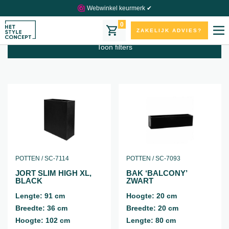
Webwinkel keurmerk ✔
Grote potten
0
ZAKELIJK ADVIES?
Toon filters
POTTEN / SC-7114
POTTEN / SC-7093
JORT SLIM HIGH XL,
BAK ‘BALCONY’
BLACK
ZWART
Lengte: 91 cm
Hoogte: 20 cm
Breedte: 36 cm
Breedte: 20 cm
Hoogte: 102 cm
Lengte: 80 cm