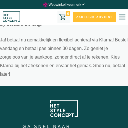
Kan ik achteraf betalen?
Webwinkel keurmerk ✔
0
17 december 2024
ZAKELIJK ADVIES?
By
Stefano De Grijp
Ja! betaal nu gemakkelijk en flexibel achteraf via Klarna! Bestel
vandaag en betaal pas binnen 30 dagen. Zo geniet je
zorgeloos van je aankoop, zonder direct af te rekenen. Kies
Klarna bij het afrekenen en ervaar het gemak. Shop nu, betaal
later!
GA SNEL NAAR