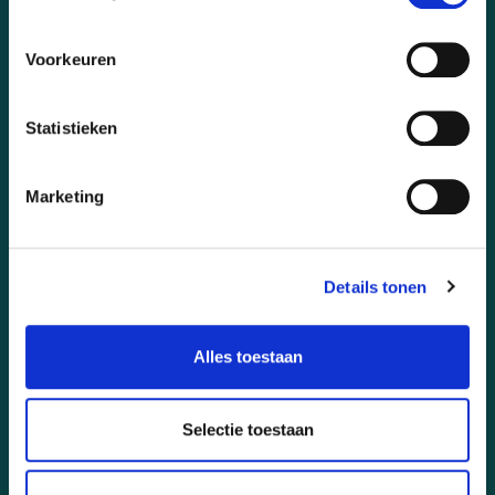
INSPIRATIE VOOR INTERIEURBEPLANTING
HET STYLE CONCEPT X DUTCHCREEN
Voorkeuren
BETAALMOGELIJKEDEN
Statistieken
Bij Het Style Concept betaal je gemakkelijk en
Marketing
veilig met
iDeal
,
Klarna
,
Creditcard
of
Bancontact
.
Details tonen
Alles toestaan
Selectie toestaan
CONTACTGEGEVENS