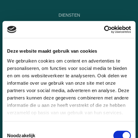
DIENSTEN
WINKEL
PROJECTEN
Deze website maakt gebruik van cookies
OVER ONS
We gebruiken cookies om content en advertenties te
CONTACT
personaliseren, om functies voor social media te bieden
en om ons websiteverkeer te analyseren. Ook delen we
FAQ
informatie over uw gebruik van onze site met onze
BEOORDELINGEN
partners voor social media, adverteren en analyse. Deze
partners kunnen deze gegevens combineren met andere
RETOUR
informatie die u aan ze heeft verstrekt of die ze hebben
verzameld op basis van uw gebruik van hun services.
KLACHTENPAGINA
HOMEPAGE
Toestemmingsselectie
Noodzakelijk