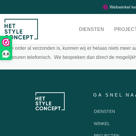
Ik heb al besteld m
Webwinkel k
15 december 2021
DIENSTEN
PROJEC
By
Zowie Tak
Als de order al verzonden is, kunnen wij er helaas niets meer a
8,8
kantooruren telefonisch. We bespreken dan direct de mogelijk
GA SNEL NA
DIENSTEN
WINKEL
PROJECTEN