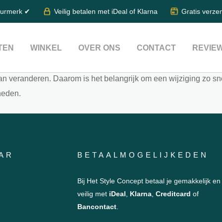
aar wil mijn order 
eurmerk ✔
Veilig betalen met iDeal of Klarna
Gratis verze
TEN
WINKEL
OVER ONS
CONTACT
REVIE
an veranderen. Daarom is het belangrijk om een wijziging zo snel
heden.
AR
BETAALMOGELIJKEDEN
Bij Het Style Concept betaal je gemakkelijk en
veilig met
iDeal
,
Klarna
,
Creditcard
of
Bancontact
.