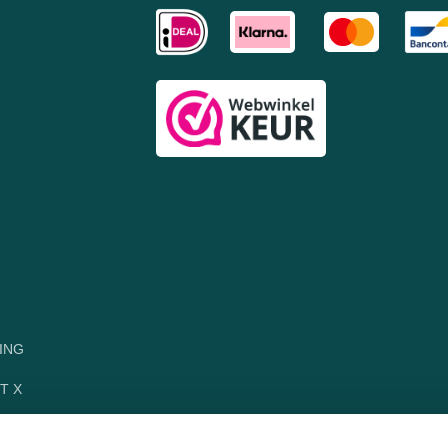
ING
T X