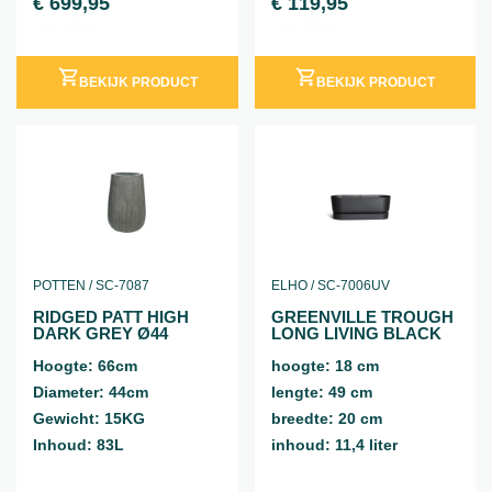
€
699,95
€
119,95
incl. BTW
incl. BTW
BEKIJK PRODUCT
BEKIJK PRODUCT
POTTEN / SC-7087
ELHO / SC-7006UV
RIDGED PATT HIGH
GREENVILLE TROUGH
DARK GREY Ø44
LONG LIVING BLACK
Hoogte: 66cm
hoogte: 18 cm
Diameter: 44cm
lengte: 49 cm
Gewicht: 15KG
breedte: 20 cm
Inhoud: 83L
inhoud: 11,4 liter