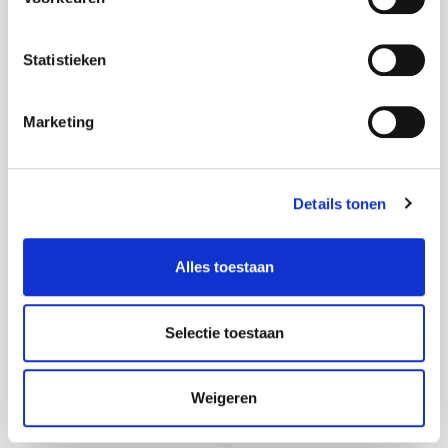
€
134,95
€
139,95
incl. BTW
incl. BTW
Statistieken
BEKIJK PRODUCT
BEKIJK PRODUCT
Marketing
Nieuw!
Details tonen
Alles toestaan
POTTEN / SC-7088
POTTEN / SC-7043
RIDGED PATT HIGH
NATURAL PAX Ø 66
DARK GREY Ø29
Selectie toestaan
Hoogte: 67 cm
Hoogte: 43cm
Diameter: 66 cm
Diameter: 29cm
Gewicht: 16 KG
Weigeren
Gewicht: 6KG
Inhoud: 188 liter
Inhoud: 24L