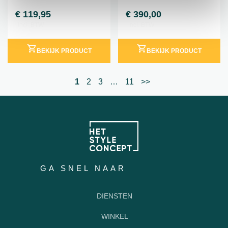
€
119,95
€
390,00
incl. BTW
incl. BTW
BEKIJK PRODUCT
BEKIJK PRODUCT
1
2
3
…
11
>>
GA SNEL NAAR
DIENSTEN
WINKEL