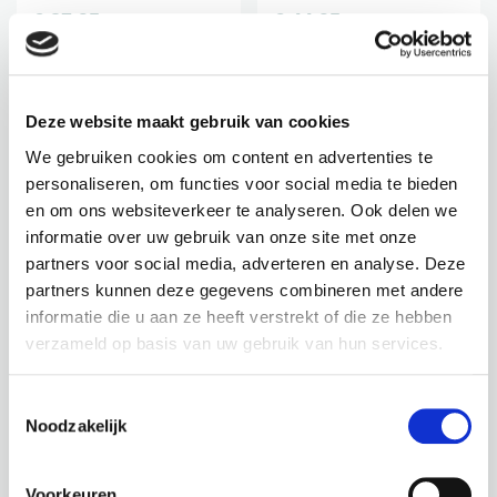
€
87,95
€
44,95
incl. BTW
incl. BTW
BEKIJK PRODUCT
BEKIJK PRODUCT
Deze website maakt gebruik van cookies
We gebruiken cookies om content en advertenties te
personaliseren, om functies voor social media te bieden
en om ons websiteverkeer te analyseren. Ook delen we
informatie over uw gebruik van onze site met onze
partners voor social media, adverteren en analyse. Deze
partners kunnen deze gegevens combineren met andere
POTTEN / SC-7158
POTTEN / SC-7092
informatie die u aan ze heeft verstrekt of die ze hebben
HARITH HIGH S
RIDGED PAX DARK
verzameld op basis van uw gebruik van hun services.
TRAVERTINE BEIGE
GREY Ø40
Hoogte: 48 cm
Hoogte: 36cm
Toestemmingsselectie
Diameter: 43 cm
Diameter: 40cm
Noodzakelijk
Gewicht: 10 KG
Gewicht: 8,5KG
Inhoud: 65 L
Inhoud: 40L
Voorkeuren