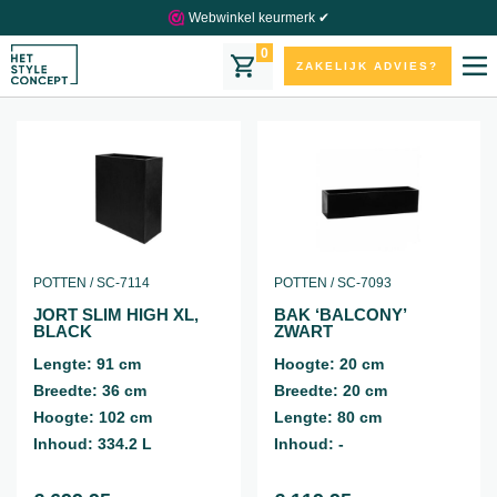
Webwinkel keurmerk ✔
Toon filters
0
ZAKELIJK ADVIES?
POTTEN / SC-7114
POTTEN / SC-7093
JORT SLIM HIGH XL,
BAK ‘BALCONY’
BLACK
ZWART
Lengte: 91 cm
Hoogte: 20 cm
Breedte: 36 cm
Breedte: 20 cm
Hoogte: 102 cm
Lengte: 80 cm
Inhoud: 334.2 L
Inhoud: -